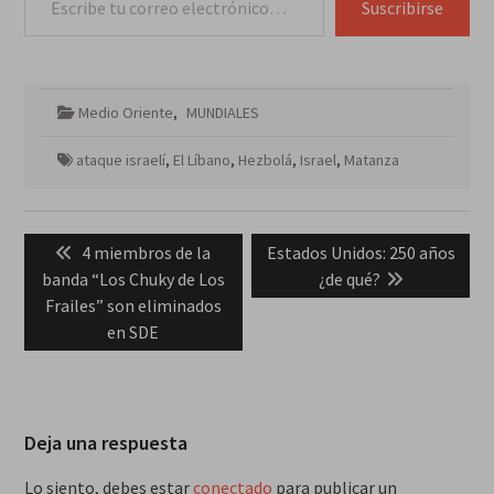
Suscribirse
Medio Oriente
,
MUNDIALES
ataque israelí
,
El Líbano
,
Hezbolá
,
Israel
,
Matanza
Navegación
Previous
Next
4 miembros de la
Estados Unidos: 250 años
de
post:
post:
banda “Los Chuky de Los
¿de qué?
entradas
Frailes” son eliminados
en SDE
Deja una respuesta
Lo siento, debes estar
conectado
para publicar un