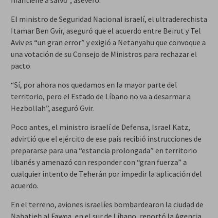
mantiene a salvo”, aseveró.
El ministro de Seguridad Nacional israelí, el ultraderechista
Itamar Ben Gvir, aseguró que el acuerdo entre Beirut y Tel
Aviv es “un gran error” y exigió a Netanyahu que convoque a
una votación de su Consejo de Ministros para rechazar el
pacto.
“Sí, por ahora nos quedamos en la mayor parte del
territorio, pero el Estado de Líbano no va a desarmar a
Hezbollah”, aseguró Gvir.
Poco antes, el ministro israelí de Defensa, Israel Katz,
advirtió que el ejército de ese país recibió instrucciones de
prepararse para una “estancia prolongada” en territorio
libanés y amenazó con responder con “gran fuerza” a
cualquier intento de Teherán por impedir la aplicación del
acuerdo.
En el terreno, aviones israelíes bombardearon la ciudad de
Nabatieh al Fawqa, en el sur de Líbano, reportó la Agencia