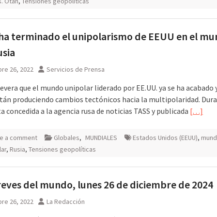
s. Otan
,
Tensiones geopolíticas
 ha terminado el unipolarismo de EEUU en el mu
usia
re 26, 2022
Servicios de Prensa
evera que el mundo unipolar liderado por EE.UU. ya se ha acabado 
stán produciendo cambios tectónicos hacia la multipolaridad. Dur
a concedida a la agencia rusa de noticias TASS y publicada
[…]
e a comment
Globales
,
MUNDIALES
Estados Unidos (EEUU)
,
mund
lar
,
Rusia
,
Tensiones geopolíticas
eves del mundo, lunes 26 de diciembre de 2024
re 26, 2022
La Redacción