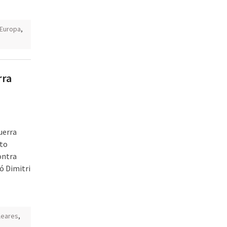
Europa
,
rra
uerra
sto
ontra
ó Dimitri
leares
,