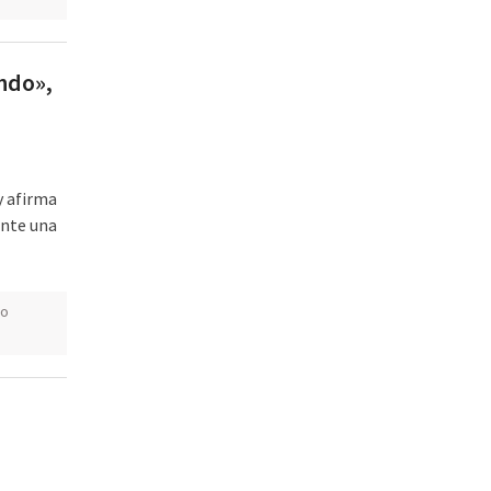
ndo»,
y afirma
ante una
o