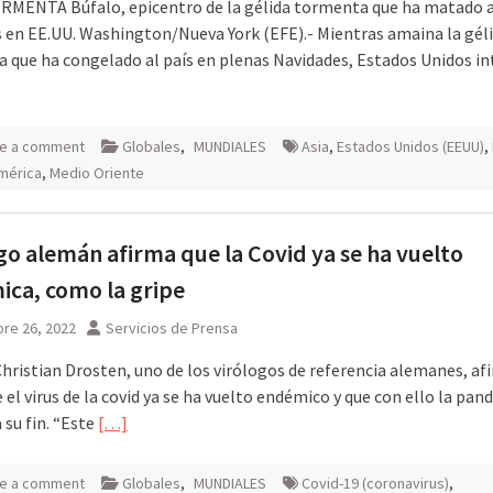
MENTA Búfalo, epicentro de la gélida tormenta que ha matado a
 en EE.UU. Washington/Nueva York (EFE).- Mientras amaina la gél
 que ha congelado al país en plenas Navidades, Estados Unidos i
e a comment
Globales
,
MUNDIALES
Asia
,
Estados Unidos (EEUU)
,
mérica
,
Medio Oriente
go alemán afirma que la Covid ya se ha vuelto
ca, como la gripe
re 26, 2022
Servicios de Prensa
Christian Drosten, uno de los virólogos de referencia alemanes, af
 el virus de la covid ya se ha vuelto endémico y que con ello la pa
 su fin. “Este
[…]
e a comment
Globales
,
MUNDIALES
Covid-19 (coronavirus)
,