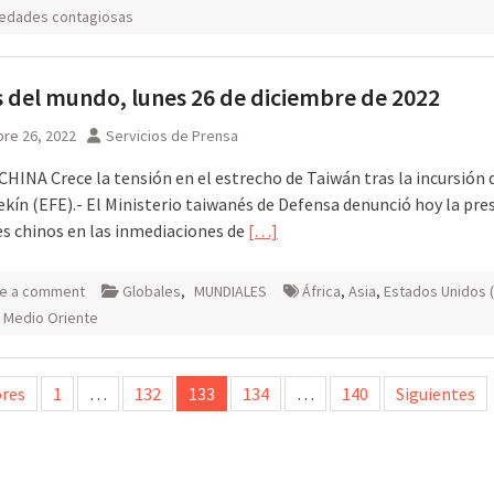
edades contagiosas
 del mundo, lunes 26 de diciembre de 2022
re 26, 2022
Servicios de Prensa
HINA Crece la tensión en el estrecho de Taiwán tras la incursión 
ekín (EFE).- El Ministerio taiwanés de Defensa denunció hoy la pre
es chinos en las inmediaciones de
[…]
e a comment
Globales
,
MUNDIALES
África
,
Asia
,
Estados Unidos 
,
Medio Oriente
ción
ores
1
…
132
133
134
…
140
Siguientes
das