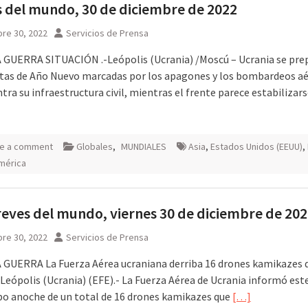
 del mundo, 30 de diciembre de 2022
re 30, 2022
Servicios de Prensa
GUERRA SITUACIÓN .-Leópolis (Ucrania) /Moscú – Ucrania se pre
stas de Año Nuevo marcadas por los apagones y los bombardeos a
tra su infraestructura civil, mientras el frente parece estabilizar
e a comment
Globales
,
MUNDIALES
Asia
,
Estados Unidos (EEUU)
,
mérica
eves del mundo, viernes 30 de diciembre de 20
re 30, 2022
Servicios de Prensa
GUERRA La Fuerza Aérea ucraniana derriba 16 drones kamikazes 
 Leópolis (Ucrania) (EFE).- La Fuerza Aérea de Ucrania informó est
ibo anoche de un total de 16 drones kamikazes que
[…]