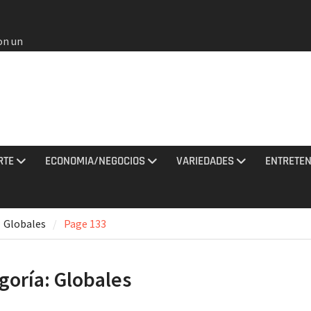
on un
bia
e oros
gana en
 agosto
e el
l no
RTE
ECONOMIA/NEGOCIOS
VARIEDADES
ENTRETEN
rmados
rania
Globales
Page 133
ciones
sto
goría:
Globales
al
do a