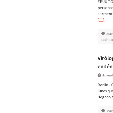
EEUU TOR
personas
tormenta
[…]
Leav
Latinoa
Virólo
endémi
diciemb
Berlín.- 
lunes que
llegado a
Leav