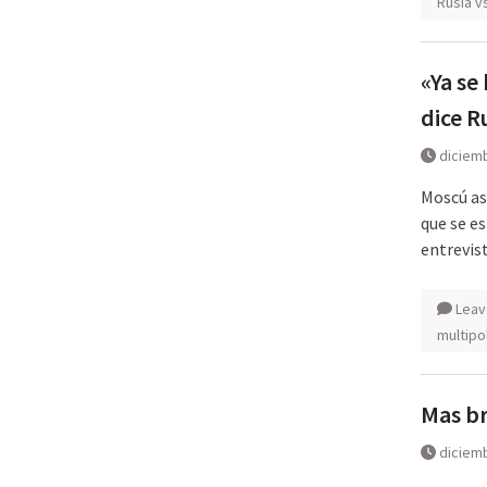
Rusia v
«Ya se
dice R
diciemb
Moscú as
que se e
entrevist
Leav
multipo
Mas br
diciemb