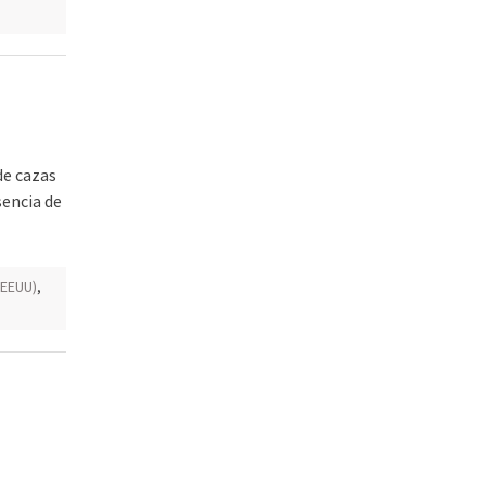
de cazas
sencia de
(EEUU)
,