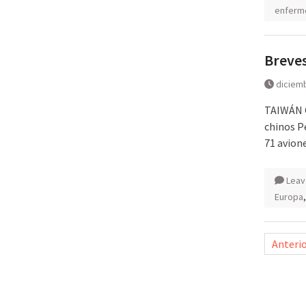
enferm
Breves
diciemb
TAIWÁN C
chinos P
71 avion
Leav
Europa
Pagina
Anteri
de
entra