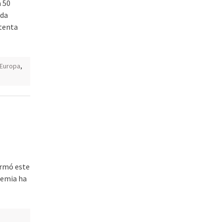
 50
ida
ntenta
Europa
,
irmó este
ndemia ha