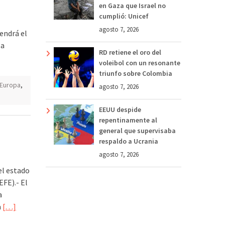
en Gaza que Israel no
cumplió: Unicef
agosto 7, 2026
endrá el
la
RD retiene el oro del
voleibol con un resonante
triunfo sobre Colombia
Europa
,
agosto 7, 2026
EEUU despide
repentinamente al
general que supervisaba
respaldo a Ucrania
agosto 7, 2026
l estado
FE).- El
a
a
[…]