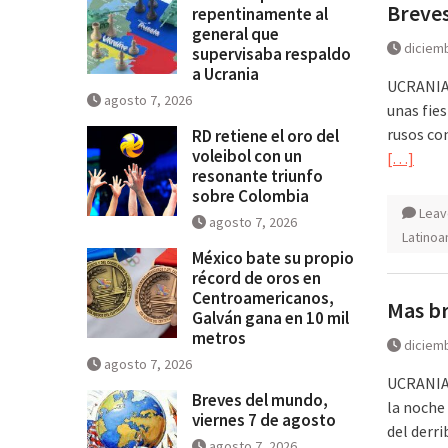
Breves
repentinamente al
general que
diciemb
supervisaba respaldo
a Ucrania
UCRANIA 
agosto 7, 2026
unas fie
rusos con
RD retiene el oro del
voleibol con un
[…]
resonante triunfo
sobre Colombia
Leav
agosto 7, 2026
Latinoa
México bate su propio
récord de oros en
Centroamericanos,
Mas br
Galván gana en 10 mil
metros
diciemb
agosto 7, 2026
UCRANIA 
Breves del mundo,
la noche
viernes 7 de agosto
del derr
agosto 7, 2026