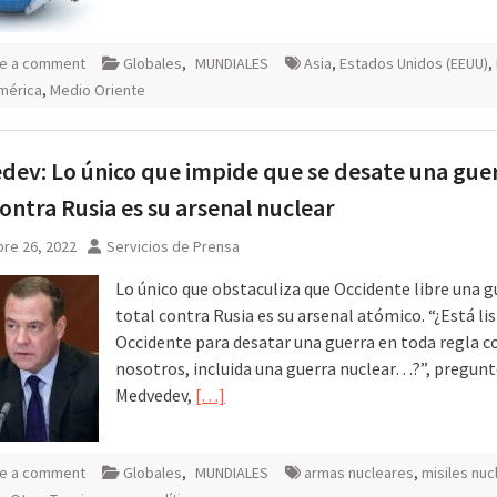
e a comment
Globales
,
MUNDIALES
Asia
,
Estados Unidos (EEUU)
,
mérica
,
Medio Oriente
ev: Lo único que impide que se desate una gue
contra Rusia es su arsenal nuclear
re 26, 2022
Servicios de Prensa
Lo único que obstaculiza que Occidente libre una g
total contra Rusia es su arsenal atómico. “¿Está li
Occidente para desatar una guerra en toda regla c
nosotros, incluida una guerra nuclear…?”, pregunt
Medvedev,
[…]
e a comment
Globales
,
MUNDIALES
armas nucleares
,
misiles nuc