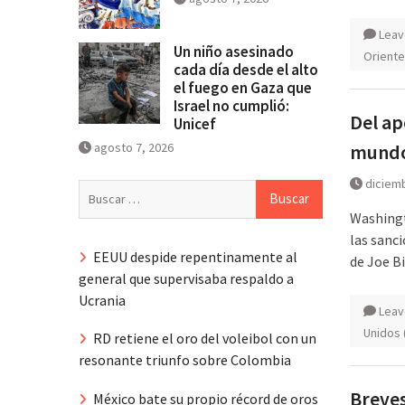
Leav
Un niño asesinado
Oriente
cada día desde el alto
el fuego en Gaza que
Israel no cumplió:
Del ap
Unicef
agosto 7, 2026
mundo
diciemb
Buscar:
Washingto
las sanci
EEUU despide repentinamente al
de Joe B
general que supervisaba respaldo a
Ucrania
Leav
Unidos 
RD retiene el oro del voleibol con un
resonante triunfo sobre Colombia
Breves
México bate su propio récord de oros