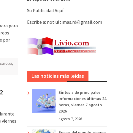
Su Publicidad Aquí
Escribe a: notiultimas.rd@gmail.com
para para
éreos
se por
Europa
,
Las noticias más leídas
22
Síntesis de principales
informaciones últimas 24
horas, viernes 7 agosto
2026
durante
agosto 7, 2026
e viernes
Breves del mundo, viernes