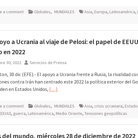
e a comment
Globales
,
MUNDIALES
Asia
,
Europa
,
Latinoamérica
,
oyo a Ucrania al viaje de Pelosi: el papel de EEUU
 en 2022
re 30, 2022
Servicios de Prensa
n, 30 dic (EFE).- El apoyo a Ucrania frente a Rusia, la rivalidad co
ones contra Irán han centrado este 2022 la política exterior del G
iden en Estados Unidos,
[…]
e a comment
Globales
,
MUNDIALES
Asia
,
crisis ucraniana
,
Estado
(EEUU)
,
guerra
,
Latinoamérica
,
Medio Oriente
,
Tensiones geopolíticas
 del mundo, miércoles 28 de diciembre de 2022