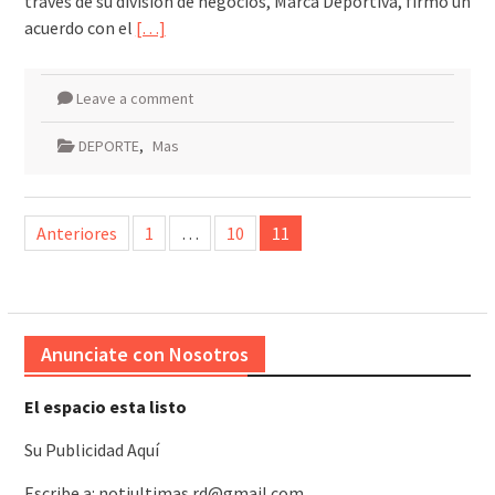
través de su división de negocios, Marca Deportiva, firmó un
acuerdo con el
[…]
Leave a comment
DEPORTE
,
Mas
Paginación
Anteriores
1
…
10
11
de
entradas
Anunciate con Nosotros
El espacio esta listo
Su Publicidad Aquí
Escribe a: notiultimas.rd@gmail.com